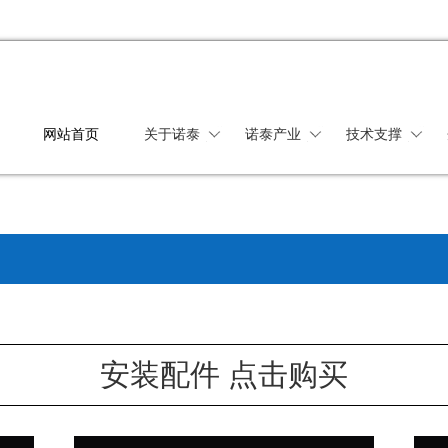
网站首页
关于诺泰
诺泰产业
技术支撑
企业简介
母线槽
母线耐火检验报告
企业文化
抗震支架
抗震支架检验报告
企业史册
电缆桥架
电缆桥架检验报告
生产流程
产用领域
常见问题解答
产品手册
质量控制
安装配件 点击购买
用户评价