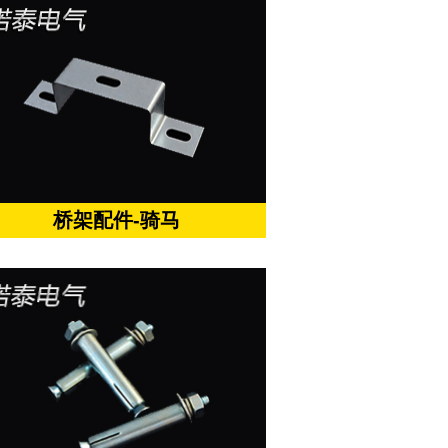
桥架配件-骑马