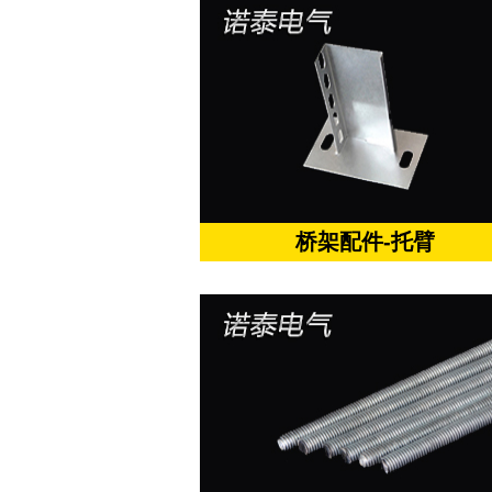
桥架配件-托臂