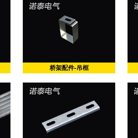
桥架配件-吊框